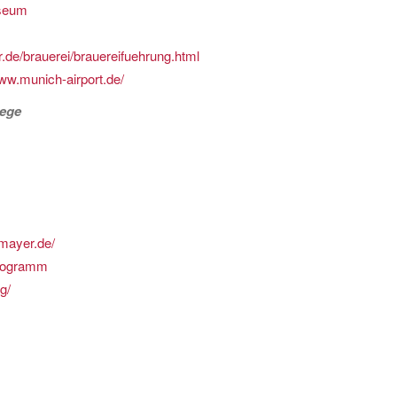
seum
er.de/brauerei/brauereifuehrung.html
www.munich-airport.de/
wege
mayer.de/
programm
g/