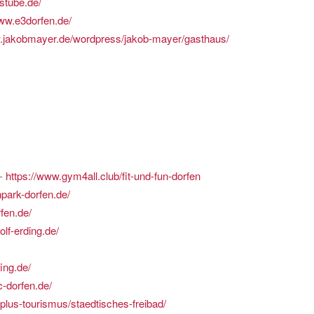
stube.de/
www.e3dorfen.de/
w.jakobmayer.de/wordpress/jakob-mayer/gasthaus/
 -
https://www.gym4all.club/fit-und-fun-dorfen
npark-dorfen.de/
fen.de/
olf-erding.de/
ing.de/
c-dorfen.de/
-plus-tourismus/staedtisches-freibad/